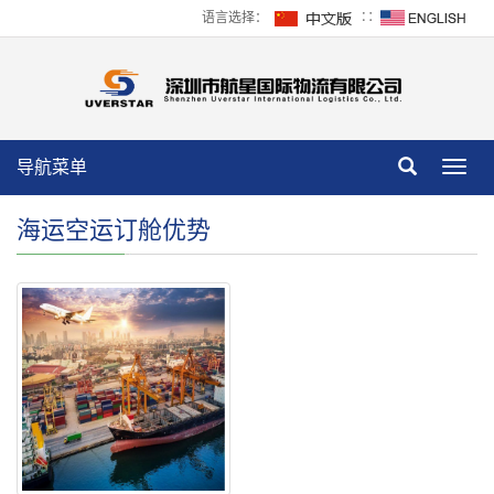
语言选择：
∷
导航菜单
Toggl
navig
海运空运订舱优势