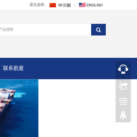
语言选择：
∷
联系航星